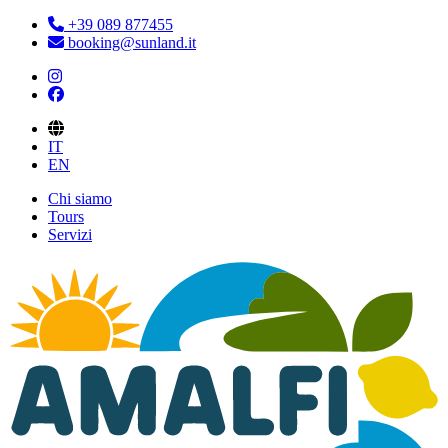
+39 089 877455
booking@sunland.it
IT
EN
Chi siamo
Tours
Servizi