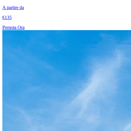
A partire da
€135
Prenota Ora