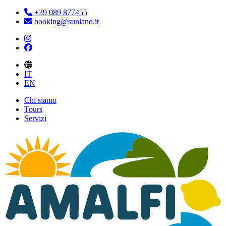
+39 089 877455
booking@sunland.it
IT
EN
Chi siamo
Tours
Servizi